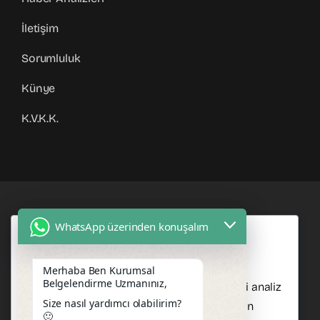
İletişim
Sorumluluk
Künye
K.V.K.K.
WhatsApp üzerinden konuşalım
İşletmenizin Belgelerini Ve
Gizliliğinize saygı duyuyoruz.
Süreçlerini Profesyonelce
Çerezler, deneyiminizi geliştirmemize,
Merhaba Ben Kurumsal
Yönetin
Belgelendirme Uzmanınız,
kişiselleştirilmiş içerik sunmamıza ve trafiği analiz
Size nasıl yardımcı olabilirim?
etmemize yardımcı olur. Hangi çerezlere izin
🙂