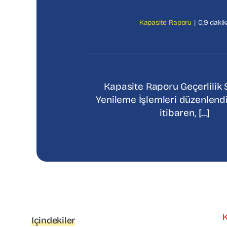
Kapasite Raporu
|
0,9 dakik
Kapasite Raporu Geçerlilik 
Yenileme İşlemleri düzenlendi
itibaren, [...]
K
Içindekiler