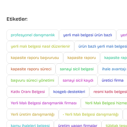
Etiketler:
profesyonel danışmanlık
yerli malı belgesi ürün bazlı
yer
yerli malı belgesi nasıl düzenlenir
ürün bazlı yerli malı belges
kapasite raporu başvurusu
kapasite raporu
kapasite rapo
kapasite raporu süreci
sanayi sicil belgesi
ihale avantajı
başvuru süreci yönetimi
sanayi sicil kaydı
üretici firma
Katkı Oranı Belgesi
kosgeb destekleri
resmi katkı belgesi
Yerli Malı Belgesi danışmanlık firması
Yerli Malı Belgesi hizme
Yerli üretim danışmanlığı
• Yerli Malı Belgesi danışmanlığı
kamu ihaleleri belgesi
üretim yapan firmalar
tübitak teşv