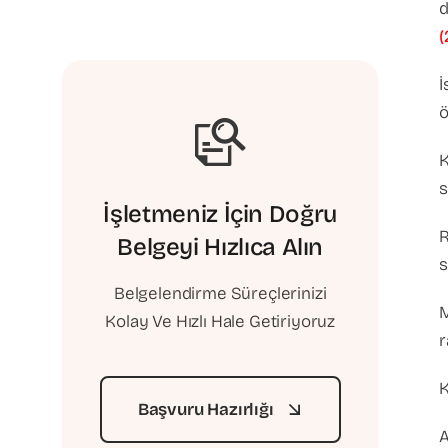
d
(
İ
K
s
İşletmeniz İçin Doğru
R
Belgeyi Hızlıca Alın
s
Belgelendirme Süreçlerinizi
M
Kolay Ve Hızlı Hale Getiriyoruz
r
K
Başvuru Hazırlığı
A