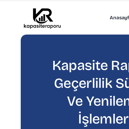
İçeriğe
geç
Anasay
Kapasite R
Geçerlilik S
Ve Yenil
İşlemler