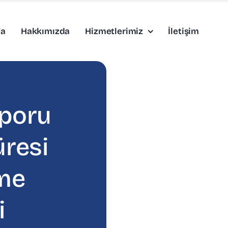
fa
Hakkımızda
Hizmetlerimiz
İletişim
aporu
üresi
eme
i