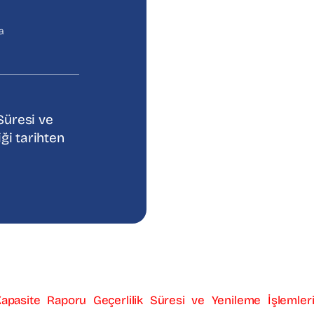
a
Süresi ve
ği tarihten
apasite Raporu Geçerlilik Süresi ve Yenileme İşlemler