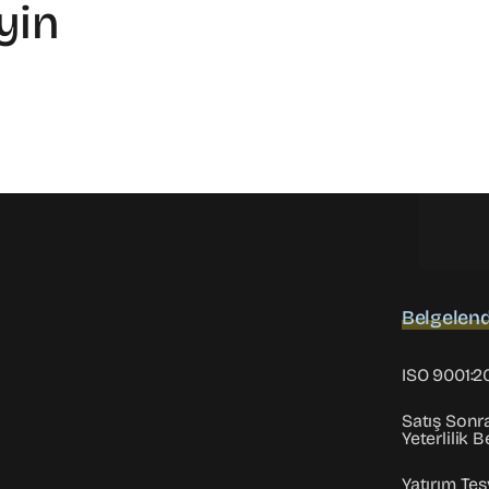
eyin
Belgelend
ISO 9001:2
Satış Sonr
Yeterlilik B
Yatırım Teş